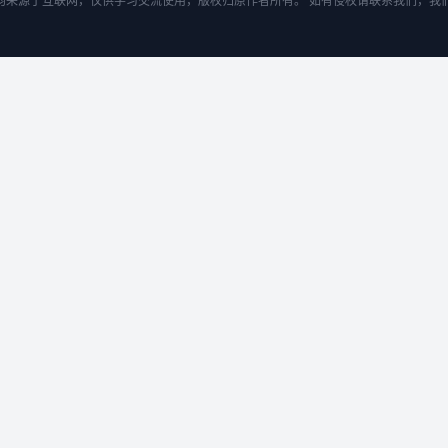
均来源于互联网，仅供学习交流使用，版权归原作者所有。 如有侵权请联系我们，我们